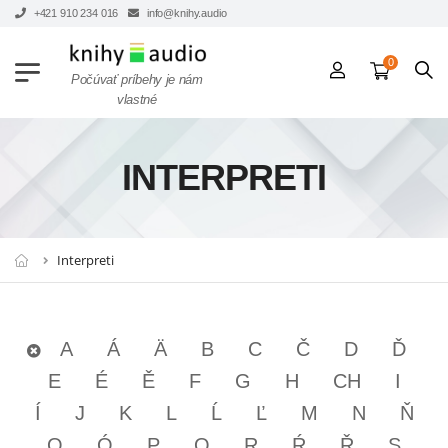
+421 910 234 016
info@knihy.audio
0
Počúvať príbehy je nám
vlastné
INTERPRETI
Interpreti
A
Á
Ä
B
C
Č
D
Ď
E
É
Ě
F
G
H
CH
I
Í
J
K
L
Ĺ
Ľ
M
N
Ň
O
Ó
P
Q
R
Ŕ
Ř
S