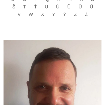
Š
T
Ť
U
Ú
Ů
Ü
Ű
V
W
X
Y
Ý
Z
Ž