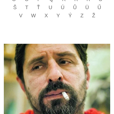
Š
T
Ť
U
Ú
Ů
Ü
Ű
V
W
X
Y
Ý
Z
Ž