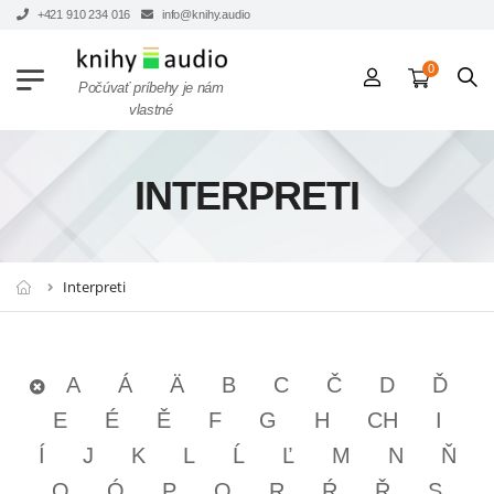
+421 910 234 016
info@knihy.audio
0
Počúvať príbehy je nám
vlastné
INTERPRETI
Interpreti
A
Á
Ä
B
C
Č
D
Ď
E
É
Ě
F
G
H
CH
I
Í
J
K
L
Ĺ
Ľ
M
N
Ň
O
Ó
P
Q
R
Ŕ
Ř
S