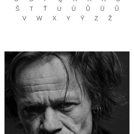
Š
T
Ť
U
Ú
Ů
Ü
Ű
V
W
X
Y
Ý
Z
Ž