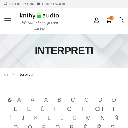
+421 910 234 016
info@knihy.audio
0
Počúvať príbehy je nám
vlastné
INTERPRETI
Interpreti
A
Á
Ä
B
C
Č
D
Ď
E
É
Ě
F
G
H
CH
I
Í
J
K
L
Ĺ
Ľ
M
N
Ň
O
Ó
P
Q
R
Ŕ
Ř
S