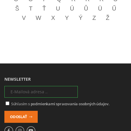
Š
T
Ť
U
Ú
Ů
Ü
Ű
V
W
X
Y
Ý
Z
Ž
NEWSLETTER
Súhlasím s
podmienkami spracovania osobných údajov.
ODOSLAŤ