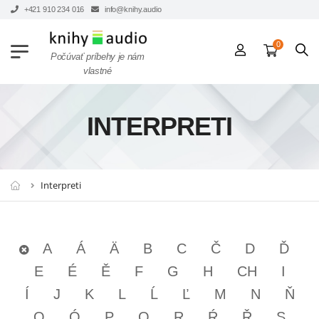
+421 910 234 016
info@knihy.audio
0
Počúvať príbehy je nám
vlastné
INTERPRETI
Interpreti
A
Á
Ä
B
C
Č
D
Ď
E
É
Ě
F
G
H
CH
I
Í
J
K
L
Ĺ
Ľ
M
N
Ň
O
Ó
P
Q
R
Ŕ
Ř
S