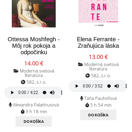
Ottessa Moshfegh -
Elena Ferrante -
Môj rok pokoja a
Zraňujúca láska
odpočinku
13.00 €
14.00 €
Moderná svetová
literatúra
Moderná svetová
literatúra
582, s.r.o.
582, s.r.o.
Táňa Pauhofová
Alexandra Palatínusová
5 h 54 min
9 h 18 min
DO KOŠÍKA
DO KOŠÍKA