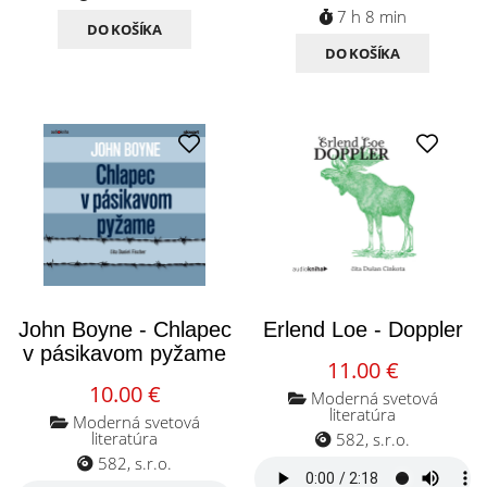
7 h 8 min
DO KOŠÍKA
DO KOŠÍKA
John Boyne - Chlapec
Erlend Loe - Doppler
v pásikavom pyžame
11.00 €
10.00 €
Moderná svetová
literatúra
Moderná svetová
literatúra
582, s.r.o.
582, s.r.o.