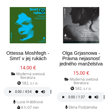
Ottessa Moshfegh -
Olga Grjasnowa -
Smrť v jej rukách
Právna nejasnosť
jedného manželstva
14.00 €
15.00 €
Moderná svetová
literatúra
Moderná svetová
literatúra
582, s.r.o.
582, s.r.o.
Lucia Vráblicová
Elena Podzámska
8 h 07 min