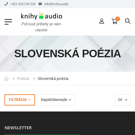
+421 910 234 016
info@knihy.audio
0
Počúvať príbehy je nám
vlastné
SLOVENSKÁ POÉZIA
Poézia
Slovenská poézia
FILTRÁCIA
NEWSLETTER