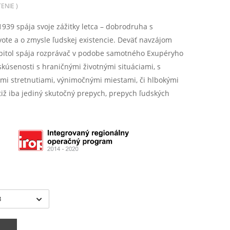
ENIE )
939 spája svoje zážitky letca – dobrodruha s
ivote a o zmysle ľudskej existencie. Deväť navzájom
apitol spája rozprávač v podobe samotného Exupéryho
skúsenosti s hraničnými životnými situáciami, s
i stretnutiami, výnimočnými miestami, či hlbokými
otiž iba jediný skutočný prepych, prepych ľudských