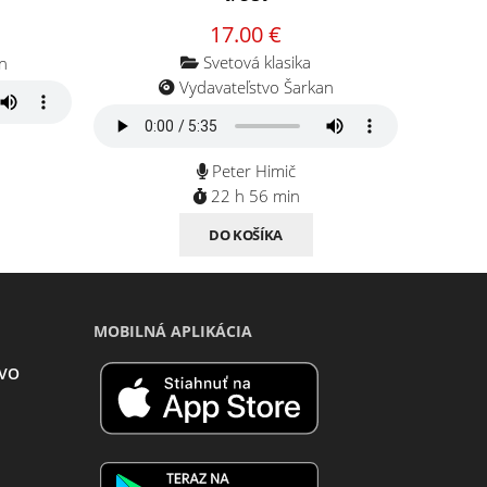
17.00 €
Svetová klasika
n
Vydavateľstvo Šarkan
Peter Himič
22 h 56 min
DO KOŠÍKA
MOBILNÁ APLIKÁCIA
TVO