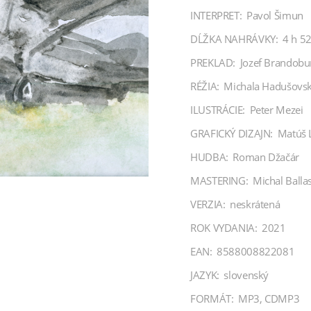
INTERPRET:
Pavol Šimun
DĹŽKA NAHRÁVKY:
4 h 5
PREKLAD:
Jozef Brandobu
RÉŽIA:
Michala Hadušovs
ILUSTRÁCIE:
Peter Mezei
GRAFICKÝ DIZAJN:
Matúš L
HUDBA:
Roman Džačár
MASTERING:
Michal Balla
VERZIA:
neskrátená
ROK VYDANIA:
2021
EAN:
8588008822081
JAZYK:
slovenský
FORMÁT:
MP3, CDMP3