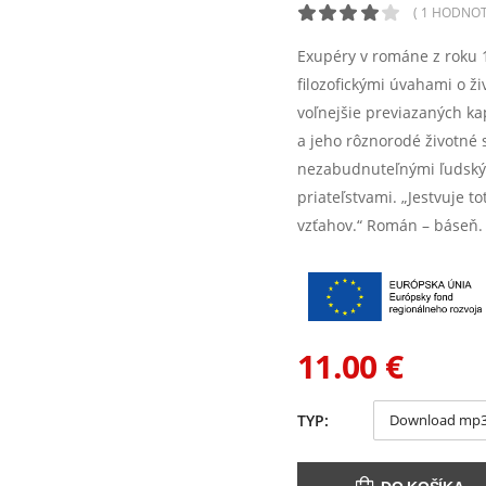
( 1 HODNOT
Exupéry v románe z roku 1
filozofickými úvahami o ž
voľnejšie previazaných k
a jeho rôznorodé životné 
nezabudnuteľnými ľudským
priateľstvami. „Jestvuje t
vzťahov.“ Román – báseň.
11.00 €
TYP: