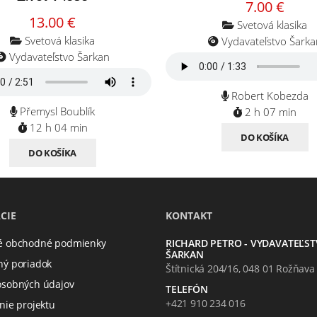
7.00 €
13.00 €
Svetová klasika
Svetová klasika
Vydavateľstvo Šarka
Vydavateľstvo Šarkan
Robert Kobezda
Přemysl Boublík
2 h 07 min
12 h 04 min
DO KOŠÍKA
DO KOŠÍKA
CIE
KONTAKT
é obchodné podmienky
RICHARD PETRO - VYDAVATEĽS
ŠARKAN
ý poriadok
Štítnická 204/16, 048 01 Rožňava
osobných údajov
TELEFÓN
+421 910 234 016
nie projektu