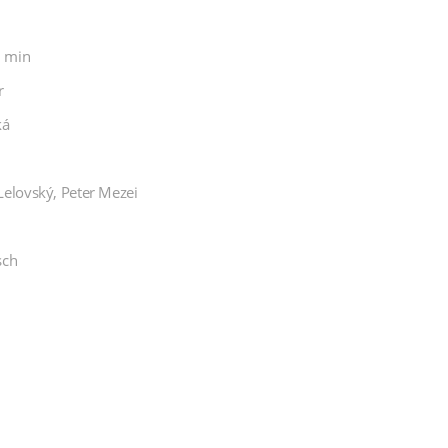
2 min
r
ká
elovský, Peter Mezei
sch