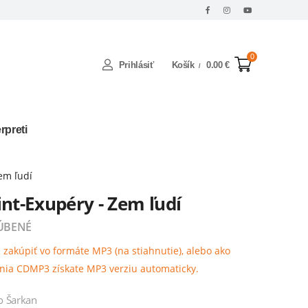
0
Prihlásiť
Košík
0.00 €
erpreti
em ľudí
int-Exupéry - Zem ľudí
ÚBENÉ
zakúpiť vo formáte MP3 (na stiahnutie), alebo ako
ia CDMP3 získate MP3 verziu automaticky.
o Šarkan