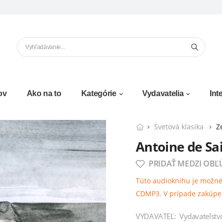
ov
Ako na to
Kategórie
Vydavatelia
Int
Svetová klasika
Z
Antoine de Sa
PRIDAŤ MEDZI OBĽ
Túto audioknihu je možné 
CDMP3. V prípade zakúpen
VYDAVATEĽ:
Vydavateľstv