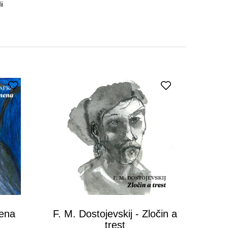
i
mena
F. M. Dostojevskij - Zločin a
trest