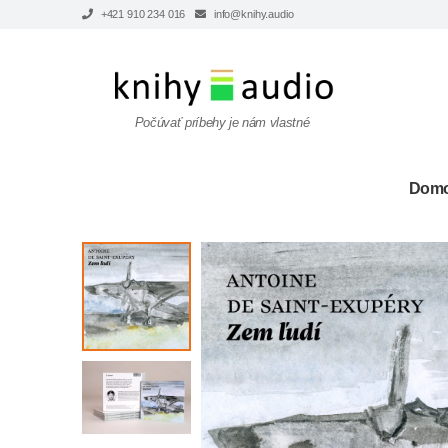
+421 910 234 016
info@knihy.audio
Počúvať príbehy je nám vlastné
Dom