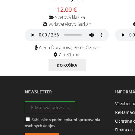
12.00 €
Svetová klasika
Vydavateľstvo Šarkan
Alena Ďuránová, Peter Čižmár
7 h 31 min
DO KOŠÍKA
NEWSLETTER
INFORMÁ
Všeobecn
Reklamačn
Súhlasím s
podmienkami spracovania
Ochrana 
osobných údajov.
Financova