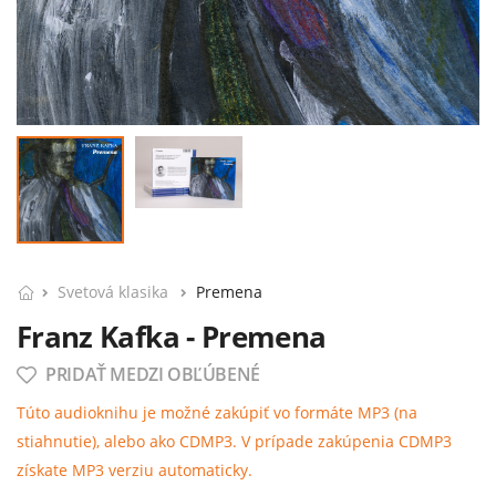
Svetová klasika
Premena
Franz Kafka - Premena
PRIDAŤ MEDZI OBĽÚBENÉ
Túto audioknihu je možné zakúpiť vo formáte MP3 (na
stiahnutie), alebo ako CDMP3. V prípade zakúpenia CDMP3
získate MP3 verziu automaticky.