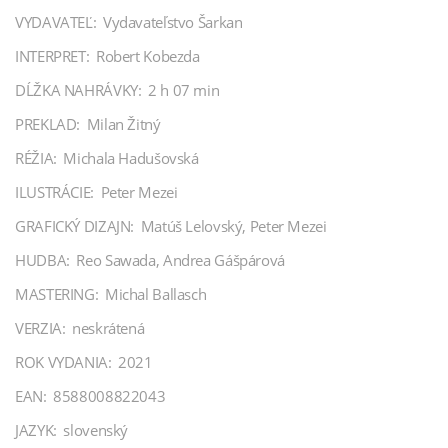
VYDAVATEĽ:
Vydavateľstvo Šarkan
INTERPRET:
Robert Kobezda
DĹŽKA NAHRÁVKY:
2 h 07 min
PREKLAD:
Milan Žitný
RÉŽIA:
Michala Hadušovská
ILUSTRÁCIE:
Peter Mezei
GRAFICKÝ DIZAJN:
Matúš Lelovský, Peter Mezei
HUDBA:
Reo Sawada, Andrea Gášpárová
MASTERING:
Michal Ballasch
VERZIA:
neskrátená
ROK VYDANIA:
2021
EAN:
8588008822043
JAZYK:
slovenský