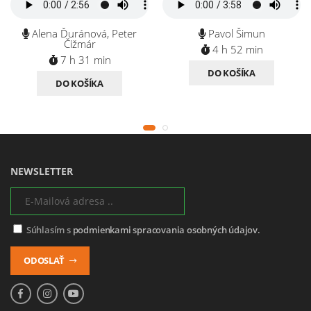
Alena Ďuránová, Peter
Pavol Šimun
Čižmár
4 h 52 min
7 h 31 min
DO KOŠÍKA
DO KOŠÍKA
NEWSLETTER
Súhlasím s
podmienkami spracovania osobných údajov.
ODOSLAŤ