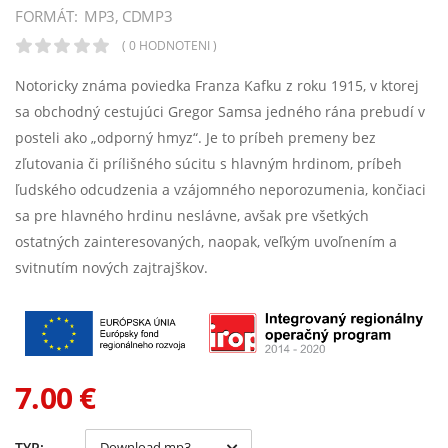
FORMÁT:
MP3, CDMP3
( 0 HODNOTENÍ )
Notoricky známa poviedka Franza Kafku z roku 1915, v ktorej
sa obchodný cestujúci Gregor Samsa jedného rána prebudí v
posteli ako „odporný hmyz“. Je to príbeh premeny bez
zľutovania či prílišného súcitu s hlavným hrdinom, príbeh
ľudského odcudzenia a vzájomného neporozumenia, končiaci
sa pre hlavného hrdinu neslávne, avšak pre všetkých
ostatných zainteresovaných, naopak, veľkým uvoľnením a
svitnutím nových zajtrajškov.
7.00 €
TYP: