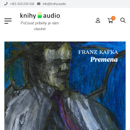
+421 910 234 016
info@knihy.audio
0
Počúvať príbehy je nám
vlastné