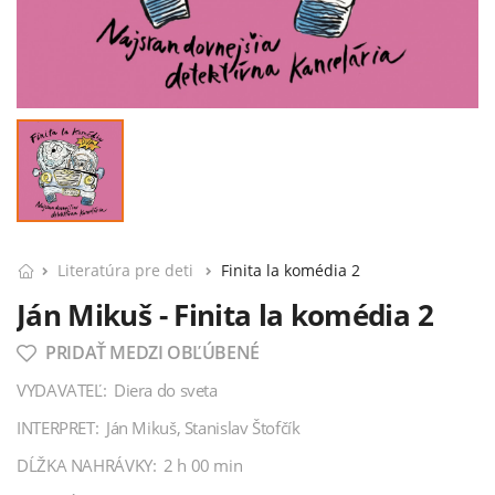
Literatúra pre deti
Finita la komédia 2
Ján Mikuš - Finita la komédia 2
PRIDAŤ MEDZI OBĽÚBENÉ
VYDAVATEĽ:
Diera do sveta
INTERPRET:
Ján Mikuš, Stanislav Štofčík
DĹŽKA NAHRÁVKY:
2 h 00 min