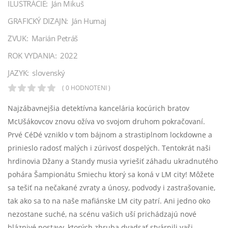
ILUSTRÁCIE:
Ján Mikuš
GRAFICKÝ DIZAJN:
Ján Humaj
ZVUK:
Marián Petráš
ROK VYDANIA:
2022
JAZYK:
slovenský
( 0 HODNOTENÍ )
Najzábavnejšia detektívna kancelária kocúrich bratov
McUšákovcov znovu ožíva vo svojom druhom pokračovaní.
Prvé CéDé vzniklo v tom bájnom a strastiplnom lockdowne a
prinieslo radosť malých i zúrivosť dospelých. Tentokrát naši
hrdinovia Džany a Standy musia vyriešiť záhadu ukradnutého
pohára Šampionátu Smiechu ktorý sa koná v LM city! Môžete
sa tešiť na nečakané zvraty a únosy, podvody i zastrašovanie,
tak ako sa to na naše mafiánske LM city patrí. Ani jedno oko
nezostane suché, na scénu vašich uší prichádzajú nové
bláznivé postavy, ktorých zhruba dvadsať stvárnili vaši