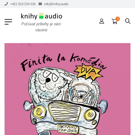
+421 910 234 016
info@knihy.audio
0
Počúvať príbehy je nám
vlastné