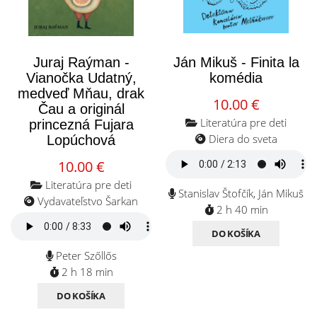
Juraj Raýman -
Ján Mikuš - Finita la
Vianočka Udatný,
komédia
medveď Mňau, drak
10.00 €
Čau a originál
Literatúra pre deti
princezná Fujara
Diera do sveta
Lopúchová
10.00 €
Literatúra pre deti
Stanislav Štofčík, Ján Mikuš
Vydavateľstvo Šarkan
2 h 40 min
DO KOŠÍKA
Peter Szőllős
2 h 18 min
DO KOŠÍKA