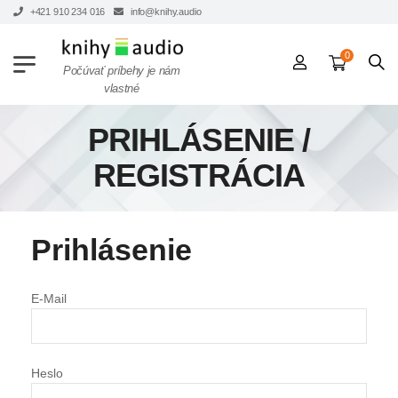
+421 910 234 016
info@knihy.audio
0
Počúvať príbehy je nám
vlastné
PRIHLÁSENIE /
REGISTRÁCIA
Prihlásenie
E-Mail
Heslo