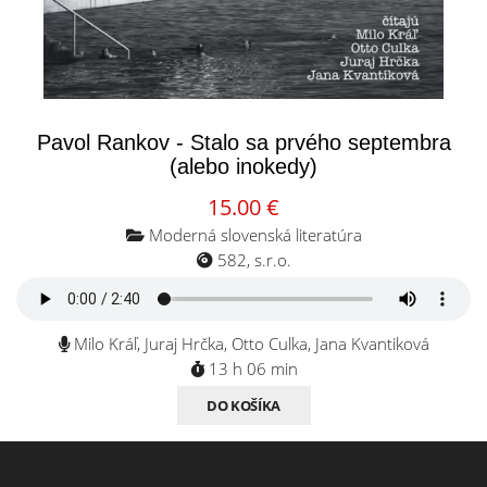
Pavol Rankov - Stalo sa prvého septembra
(alebo inokedy)
15.00 €
Moderná slovenská literatúra
582, s.r.o.
Milo Kráľ, Juraj Hrčka, Otto Culka, Jana Kvantiková
13 h 06 min
DO KOŠÍKA