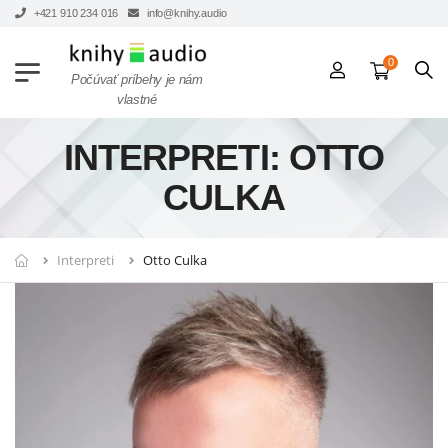
+421 910 234 016
info@knihy.audio
0
Počúvať príbehy je nám
vlastné
INTERPRETI: OTTO
CULKA
Interpreti
Otto Culka