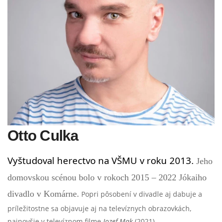
Otto Culka
Vyštudoval herectvo na VŠMU v roku 2013.
Jeho
domovskou scénou bolo v rokoch 2015 – 2022 Jókaiho
divadlo v Komárne.
Popri pôsobení v divadle aj dabuje a
príležitostne sa objavuje aj na televíznych obrazovkách,
najnovšie v televíznom filme
Jozef Mak
(2021).