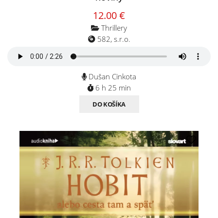
12.00 €
Thrillery
582, s.r.o.
Dušan Cinkota
6 h 25 min
DO KOŠÍKA