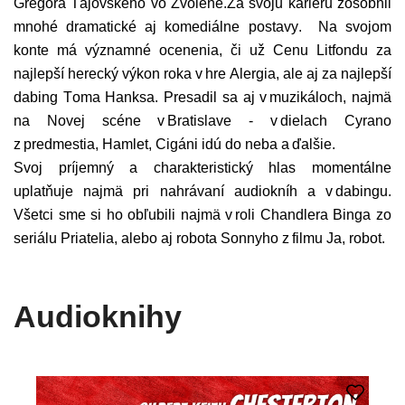
Gregora Tajovského vo Zvolene.Za svoju kariéru zosobnil
mnohé dramatické aj komediálne postavy. Na svojom
konte má významné ocenenia, či už Cenu Litfondu za
najlepší herecký výkon roka v hre Alergia, ale aj za najlepší
dabing Toma Hanksa. Presadil sa aj v muzikáloch, najmä
na Novej scéne v Bratislave - v dielach Cyrano
z predmestia, Hamlet, Cigáni idú do neba a ďalšie.
Svoj príjemný a charakteristický hlas momentálne
uplatňuje najmä pri nahrávaní audiokníh a v dabingu.
Všetci sme si ho obľubili najmä v roli Chandlera Binga zo
seriálu Priatelia, alebo aj robota Sonnyho z filmu Ja, robot.
Audioknihy