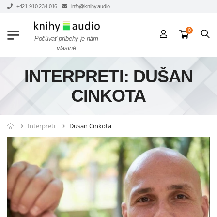
+421 910 234 016
info@knihy.audio
0
Počúvať príbehy je nám
vlastné
INTERPRETI: DUŠAN
CINKOTA
Interpreti
Dušan Cinkota