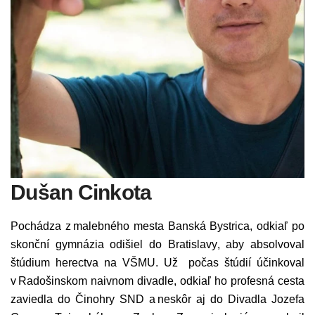
Dušan Cinkota
Pochádza z malebného mesta Banská Bystrica, odkiaľ po
skonční gymnázia odišiel do Bratislavy, aby absolvoval
štúdium herectva na VŠMU. Už počas štúdií účinkoval
v Radošinskom naivnom divadle, odkiaľ ho profesná cesta
zaviedla do Činohry SND a neskôr aj do Divadla Jozefa